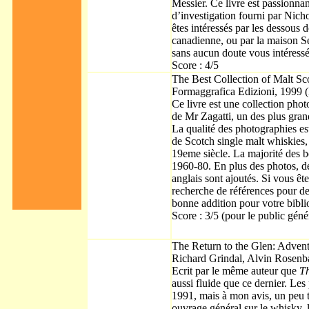
Messier. Ce livre est passionnant
d’investigation fourni par Nich
êtes intéressés par les dessous 
canadienne, ou par la maison Se
sans aucun doute vous intéressé
Score : 4/5
The Best Collection of Malt Sc
Formaggrafica Edizioni, 1999 
Ce livre est une collection pho
de Mr Zagatti, un des plus gra
La qualité des photographies es
de Scotch single malt whiskies
19eme siècle. La majorité des bo
1960-80. En plus des photos, de
anglais sont ajoutés. Si vous êt
recherche de références pour de v
bonne addition pour votre bibli
Score : 3/5 (pour le public génér
The Return to the Glen: Advent
Richard Grindal, Alvin Rosenb
Ecrit par le même auteur que
Th
aussi fluide que ce dernier. Le
1991, mais à mon avis, un peu t
ouvrage général sur le whisky, l