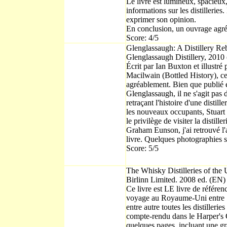
Le livre est lumineux, spacieux, 
informations sur les distilleries
exprimer son opinion.
En conclusion, un ouvrage agréab
Score: 4/5
Glenglassaugh: A Distillery Re
Glenglassaugh Distillery, 2010
Écrit par Ian Buxton et illustré
Macilwain (Bottled History), ce li
agréablement. Bien que publié en
Glenglassaugh, il ne s'agit pas 
retraçant l'histoire d'une distille
les nouveaux occupants, Stuar
le privilège de visiter la distill
Graham Eunson, j'ai retrouvé l'a
livre. Quelques photographies s
Score: 5/5
The Whisky Distilleries of the
Birlinn Limited. 2008 ed. (EN)
Ce livre est LE livre de référen
voyage au Royaume-Uni entre 1
entre autre toutes les distillerie
compte-rendu dans le Harper's Ga
quelques pages, incluant une g