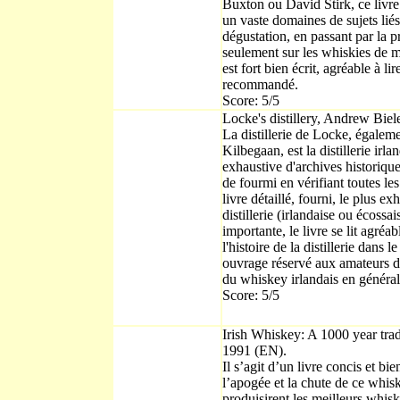
Buxton ou David Stirk, ce livre
un vaste domaines de sujets lié
dégustation, en passant par la 
seulement sur les whiskies de m
est fort bien écrit, agréable à lir
recommandé.
Score: 5/5
Locke's distillery, Andrew Biel
La distillerie de Locke, égale
Kilbegaan, est la distillerie irla
exhaustive d'archives historiques
de fourmi en vérifiant toutes les
livre détaillé, fourni, le plus ex
distillerie (irlandaise ou écossai
importante, le livre se lit agréa
l'histoire de la distillerie dans l
ouvrage réservé aux amateurs d
du whiskey irlandais en général
Score: 5/5
Irish Whiskey: A 1000 year tra
1991 (EN).
Il s’agit d’un livre concis et bi
l’apogée et la chute de ce whisk(
produisirent les meilleurs whisk