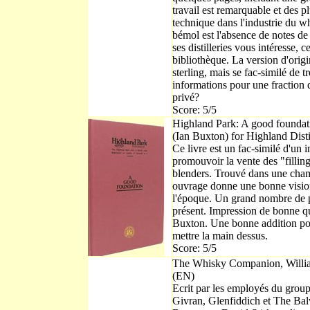
travail est remarquable et des p
technique dans l'industrie du w
bémol est l'absence de notes de 
ses distilleries vous intéresse, 
bibliothèque. La version d'origi
sterling, mais se fac-similé de
informations pour une fraction 
privé?
Score: 5/5
Highland Park: A good foundati
(Ian Buxton) for Highland Dist
Ce livre est un fac-similé d'un
promouvoir la vente des "filling
blenders. Trouvé dans une chamb
ouvrage donne une bonne visio
l'époque. Un grand nombre de p
présent. Impression de bonne qua
Buxton. Une bonne addition pou
mettre la main dessus.
Score: 5/5
The Whisky Companion, William
(EN)
Ecrit par les employés du group
Givran, Glenfiddich et The Balv