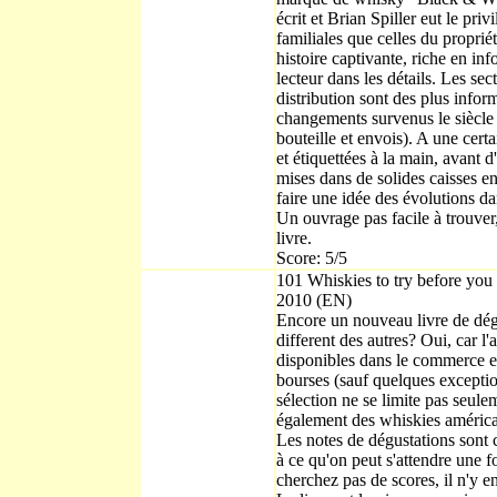
écrit et Brian Spiller eut le pri
familiales que celles du proprié
histoire captivante, riche en in
lecteur dans les détails. Les sec
distribution sont des plus inform
changements survenus le siècle 
bouteille et envois). A une certa
et étiquettées à la main, avant 
mises dans de solides caisses e
faire une idée des évolutions d
Un ouvrage pas facile à trouver, 
livre.
Score: 5/5
101 Whiskies to try before you
2010
(EN)
Encore un nouveau livre de dég
different des autres? Oui, car l'
disponibles dans le commerce et
bourses (sauf quelques excepti
sélection ne se limite pas seule
également des whiskies américain
Les notes de dégustations sont 
à ce qu'on peut s'attendre une fo
cherchez pas de scores, il n'y en